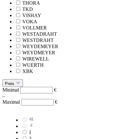
THORA
TKD
VISHAY
VOKA
VOLLMER
WESTADRAHT
WESTDRAHT
WEYDEMEYER
WEYDMEYER
WIREWELL
WUERTH
XBK
Preis
Minimal
€
–
Maximal
€
1
2